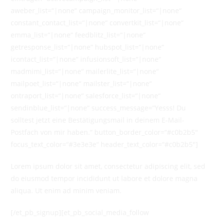
aweber_list=“|none“ campaign_monitor_list=“|none“
constant_contact_list=“|none“ convertkit_list=“|none“
emma_list=“|none“ feedblitz_list=“|none“
getresponse_list=“|none“ hubspot_list=“|none“
icontact_list=“|none“ infusionsoft_list=“|none“
madmimi_list=“|none“ mailerlite_list=“|none“
mailpoet_list=“|none“ mailster_list=“|none“
ontraport_list=“|none“ salesforce_list=“|none“
sendinblue_list=“|none“ success_message=“Yesss! Du
solltest jetzt eine Bestätigungsmail in deinem E-Mail-
Postfach von mir haben.“ button_border_color=“#c0b2b5″
focus_text_color=“#3e3e3e“ header_text_color=“#c0b2b5″]
Lorem ipsum dolor sit amet, consectetur adipiscing elit, sed
do eiusmod tempor incididunt ut labore et dolore magna
aliqua. Ut enim ad minim veniam.
[/et_pb_signup][et_pb_social_media_follow