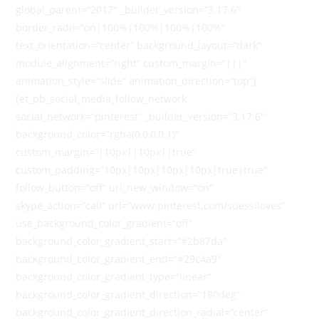
global_parent=“2017″ _builder_version=“3.17.6″
border_radii=“on|100%|100%|100%|100%“
text_orientation=“center“ background_layout=“dark“
module_alignment=“right“ custom_margin=“|||“
animation_style=“slide“ animation_direction=“top“]
[et_pb_social_media_follow_network
social_network=“pinterest“ _builder_version=“3.17.6″
background_color=“rgba(0,0,0,0.1)“
custom_margin=“|10px||10px||true“
custom_padding=“10px|10px|10px|10px|true|true“
follow_button=“off“ url_new_window=“on“
skype_action=“call“ url=“www.pinterest.com/suessiloves“
use_background_color_gradient=“off“
background_color_gradient_start=“#2b87da“
background_color_gradient_end=“#29c4a9″
background_color_gradient_type=“linear“
background_color_gradient_direction=“180deg“
background_color_gradient_direction_radial=“center“