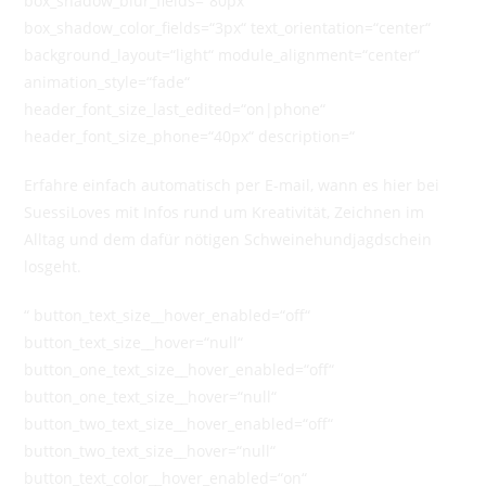
box_shadow_blur_fields=“80px“
box_shadow_color_fields=“3px“ text_orientation=“center“
background_layout=“light“ module_alignment=“center“
animation_style=“fade“
header_font_size_last_edited=“on|phone“
header_font_size_phone=“40px“ description=“
Erfahre einfach automatisch per E-mail, wann es hier bei
SuessiLoves mit Infos rund um Kreativität, Zeichnen im
Alltag und dem dafür nötigen Schweinehundjagdschein
losgeht.
“ button_text_size__hover_enabled=“off“
button_text_size__hover=“null“
button_one_text_size__hover_enabled=“off“
button_one_text_size__hover=“null“
button_two_text_size__hover_enabled=“off“
button_two_text_size__hover=“null“
button_text_color__hover_enabled=“on“