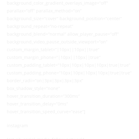
background_color_gradient_overlays_image=“off“
parallax=“off“ parallax_method=“on“
background_size=“cover“ background_position=“center“
background_repeat=“no-repeat“
background_blend=“normal“ allow_player_pause=“off“
background_video_pause_outside_viewport=“on“
custom_margin_tablet=“|10px||10px||true“
custom_margin_phone=“|10px||10px||true“
custom_padding_tablet=“10px|10px|10px|10px|true|true“
custom_padding_phone=“10px|10px|10px|10px|true|true“
border_radii=“on|3px|3px|3px|3px“
box_shadow_style=“none“
hover_transition_duration=“300ms“
hover_transition_delay=“0ms“
hover_transition_speed_curve=“ease“]
instagram