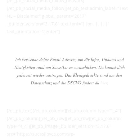
[/et_pb_social_media_follow_network]
[/et_pb_social_media_follow][et_pb_text admin_label=“Text –
NL – Disclaimer“ global_parent=“2017″
_builder_version=“3.17.6″ text_font=“||on||||||“
text_orientation=“center“]
Ich verwende deine Email-Adresse, um dir Infos, Updates und
Neuigkeiten rund um SuessiLoves zuzuschicken. Du kannst dich
jederzeit wieder austragen. Das Kleingedruckte rund um den
Datenschutz und die DSGVO findest du
hier
.
[/et_pb_text][/et_pb_column][et_pb_column type=“1_4″]
[/et_pb_column][/et_pb_row][et_pb_row][et_pb_column
type=“4_4″][et_pb_image _builder_version=“3.17.6″
src=“https://suessiloves.com/wp-