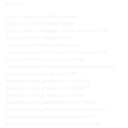
pinterest
[/et_pb_social_media_follow_network]
[et_pb_social_media_follow_network
social_network=“instagram“ _builder_version=“3.17.6″
background_color=“rgba(0,0,0,0.1)“
custom_margin=“|10px||10px||true“
custom_padding=“10px|10px|10px|10px|true|true“
follow_button=“off“ url_new_window=“on“
skype_action=“call“ url=“www.instagram.com/suessiloves“
use_background_color_gradient=“off“
background_color_gradient_start=“#2b87da“
background_color_gradient_end=“#29c4a9″
background_color_gradient_type=“linear“
background_color_gradient_direction=“180deg“
background_color_gradient_direction_radial=“center“
background_color_gradient_start_position=“0%“
background_color_gradient_end_position=“100%“