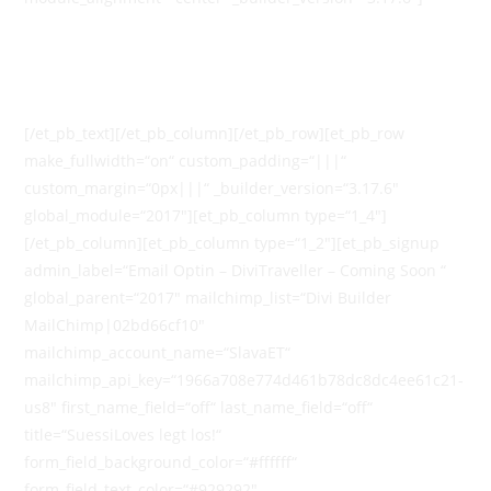
[/et_pb_text][/et_pb_column][/et_pb_row][et_pb_row
make_fullwidth=“on“ custom_padding=“|||“
custom_margin=“0px|||“ _builder_version=“3.17.6″
global_module=“2017″][et_pb_column type=“1_4″]
[/et_pb_column][et_pb_column type=“1_2″][et_pb_signup
admin_label=“Email Optin – DiviTraveller – Coming Soon “
global_parent=“2017″ mailchimp_list=“Divi Builder
MailChimp|02bd66cf10″
mailchimp_account_name=“SlavaET“
mailchimp_api_key=“1966a708e774d461b78dc8dc4ee61c21-
us8″ first_name_field=“off“ last_name_field=“off“
title=“SuessiLoves legt los!“
form_field_background_color=“#ffffff“
form_field_text_color=“#929292″