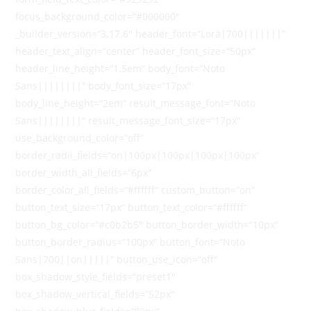
focus_background_color=“#000000″
_builder_version=“3.17.6″ header_font=“Lora|700|||||||“
header_text_align=“center“ header_font_size=“50px“
header_line_height=“1.5em“ body_font=“Noto
Sans||||||||“ body_font_size=“17px“
body_line_height=“2em“ result_message_font=“Noto
Sans||||||||“ result_message_font_size=“17px“
use_background_color=“off“
border_radii_fields=“on|100px|100px|100px|100px“
border_width_all_fields=“6px“
border_color_all_fields=“#ffffff“ custom_button=“on“
button_text_size=“17px“ button_text_color=“#ffffff“
button_bg_color=“#c0b2b5″ button_border_width=“10px“
button_border_radius=“100px“ button_font=“Noto
Sans|700||on|||||“ button_use_icon=“off“
box_shadow_style_fields=“preset1″
box_shadow_vertical_fields=“52px“