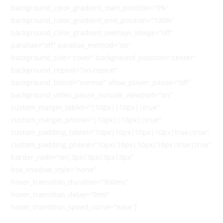
background_color_gradient_start_position=“0%“
background_color_gradient_end_position=“100%“
background_color_gradient_overlays_image=“off“
parallax=“off“ parallax_method=“on“
background_size=“cover“ background_position=“center“
background_repeat=“no-repeat“
background_blend=“normal“ allow_player_pause=“off“
background_video_pause_outside_viewport=“on“
custom_margin_tablet=“|10px||10px||true“
custom_margin_phone=“|10px||10px||true“
custom_padding_tablet=“10px|10px|10px|10px|true|true“
custom_padding_phone=“10px|10px|10px|10px|true|true“
border_radii=“on|3px|3px|3px|3px“
box_shadow_style=“none“
hover_transition_duration=“300ms“
hover_transition_delay=“0ms“
hover_transition_speed_curve=“ease“]